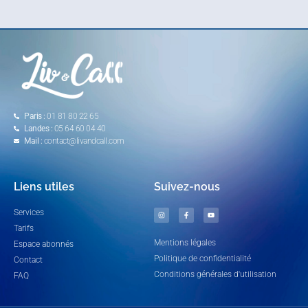
Paris :
01 81 80 22 65
Landes :
05 64 60 04 40
Mail :
contact@livandcall.com
Liens utiles
Suivez-nous
Services
Tarifs
Mentions légales
Espace abonnés
Politique de confidentialité
Contact
Conditions générales d'utilisation
FAQ