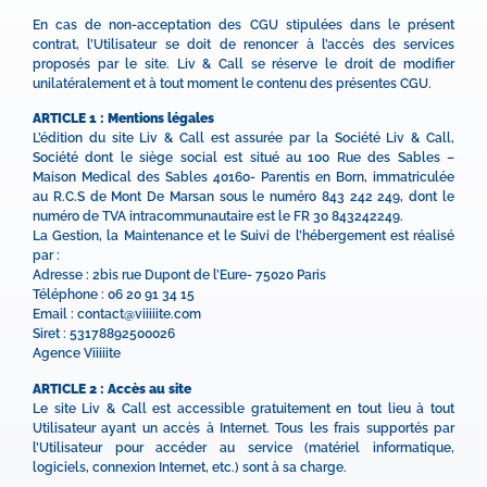
En cas de non-acceptation des CGU stipulées dans le présent
contrat, l’Utilisateur se doit de renoncer à l’accès des services
proposés par le site. Liv & Call se réserve le droit de modifier
unilatéralement et à tout moment le contenu des présentes CGU.
ARTICLE 1 : Mentions légales
L’édition du site Liv & Call est assurée par la Société Liv & Call,
Société dont le siège social est situé au 100 Rue des Sables –
Maison Medical des Sables 40160- Parentis en Born, immatriculée
au R.C.S de Mont De Marsan sous le numéro 843 242 249, dont le
numéro de TVA intracommunautaire est le FR 30 843242249.
La Gestion, la Maintenance et le Suivi de l’hébergement est réalisé
par :
Adresse : 2bis rue Dupont de l’Eure- 75020 Paris
Téléphone : 06 20 91 34 15
Email : contact@viiiiite.com
Siret : 53178892500026
Agence Viiiiite
ARTICLE 2 : Accès au site
Le site Liv & Call est accessible gratuitement en tout lieu à tout
Utilisateur ayant un accès à Internet. Tous les frais supportés par
l’Utilisateur pour accéder au service (matériel informatique,
logiciels, connexion Internet, etc.) sont à sa charge.